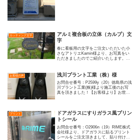
アルミ複合板の立体（カルプ）文
カッティング文字
字
春に看板用の文字をご注文いただいた小
さなアトリエKamin様より、お写真をい
ただきましたのでご紹介いたします。表
に貼り付けるアルミ複合板をの立体文字
と、裏に貼り付けるカッティングシート
を製作させていただきました。レトロな
浅川プラント工業（株）様
お客様の声
看板に、落ち着いたゴ...
お問合せ番号：P2599y（20）徳島県の浅
川プラント工業(株)様より施工後のお写
真を頂きました！【お客様より】お世話
になります。さっそく貼らせていただき
ました。剥がれ防止でフチをマニキュア
のトップコートでコーティングしていま
す。丁寧に説明...
ドアガラスにすりガラス風プリン
プリント
トシール
お問合せ番号：O2906n（19）RIME株式
会社様より、ドアガラスに貼るプリント
シールをご注文頂きまして、貼り付け後