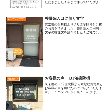
ただきました！今まで作っていた所よ
り、細かい注文を心よく受けてくれまし
た！左右の文字を逆アーチ状にしてもら
いほぼイメージ通りに仕上がりました！
本当にありがとうございまし...
整骨院入口に切り文字
カッティング文字
東京都の合川様より切り文字貼り付け後
の写真を頂きました！整骨院入口用切り
文字の御注文を頂きました！当社では、
切り文字を御注文頂いたお客様へ、貼り
付け練習用のサンプルをお送りしている
のですが、こちらも合わせてご使用いた
だき嬉しいです＾＾合川様...
お客様の声 BJ治療院様
お客様の声
東京都のBJ治療院様から素敵なお写真と
お客様の声を頂いたのでご紹介いたしま
す。 ＊パンフレット裏＊この度は、鍼
灸指圧院を開業するにあたりオッケイさ
んにPET紙のポスター、アルミの看板、
パンフレットを作って頂きました。私
は、サンプルを画像で送...