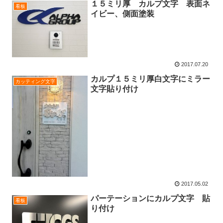
１５ミリ厚 カルプ文字 表面ネ
看板
イビー、側面塗装
2017.07.20
カルプ１５ミリ厚白文字にミラー
カッティング文字
文字貼り付け
2017.05.02
パーテーションにカルプ文字 貼
看板
り付け