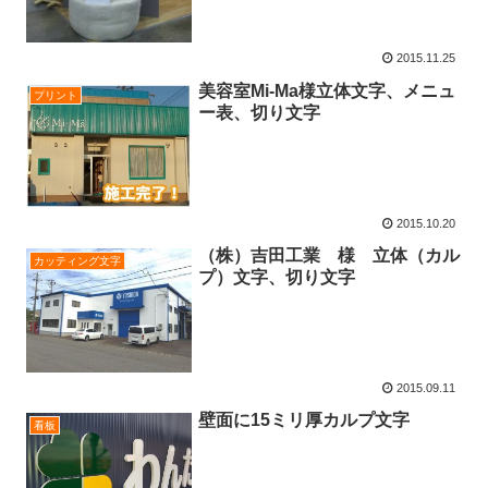
2015.11.25
美容室Mi-Ma様立体文字、メニュ
プリント
ー表、切り文字
2015.10.20
（株）吉田工業 様 立体（カル
カッティング文字
プ）文字、切り文字
2015.09.11
壁面に15ミリ厚カルプ文字
看板