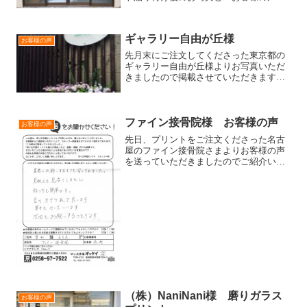
を頂きましたのでご紹介します＾-＾ ☆
お客様からのコメントです☆-*-*-*-*-*-*-*-
*-*-*-*-*-*-*-*-*-...
ギャラリー自由が丘様
お客様の声
先月末にご注文してくださった東京都の
ギャラリー自由が丘様よりお写真いただ
きましたので掲載させていただきます＾
＾アクリルの楕円の２プレート看板で
す。下の板は白５ミリ厚上の板はクリア
５ミリ厚＋側面４５度面取り加工アクリ
ルの２プレートはとっても綺...
ファイン接骨院様 お客様の声
お客様の声
先日、プリントをご注文くださった名古
屋のファイン接骨院さまよりお客様の声
を送っていただきましたのでご紹介いた
します！＾＾業者にお願いするよりも安
くすみました。見栄えも見劣りしません
貼り方も簡単です。色々オマケもあって
良いです。軍手もセンスい...
（株）NaniNani様 磨りガラス
お客様の声