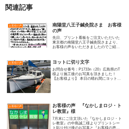
関連記事
南陽堂八王子鍼灸院さま お客様
お客様の声
の声
先日、プリント看板をご注文いただいた
東京都の南陽堂八王子鍼灸院さまより、
お客様の声をいただきましたのでご紹介
いたします。この度はとても仕上りの良
い看板を作っていただきどうもありがと
うございました。看板は正に「顔」です
ヨットに切り文字
お客様の声
から、どこの会社に頼もう...
お問合せ番号：P1733n（20）広島県のT
様より施工後のお写真を頂きました！
【お客様より】 本日の晴れ間にヨットに
貼り付けました。今回は、私の方でパソ
コンで好みのフォントで文字見本を作っ
たPDFをお送りし、左右のハルに高さ10
センチの文字...
お客様の声 『なかしまロジ・ト
お客様の声
レ教室』様
7月末にご注文頂いた『なかしまロジ・ト
レ教室』の中島誠二様よりプリントシー
ト貼り付け後のお写真と『お客様の声』