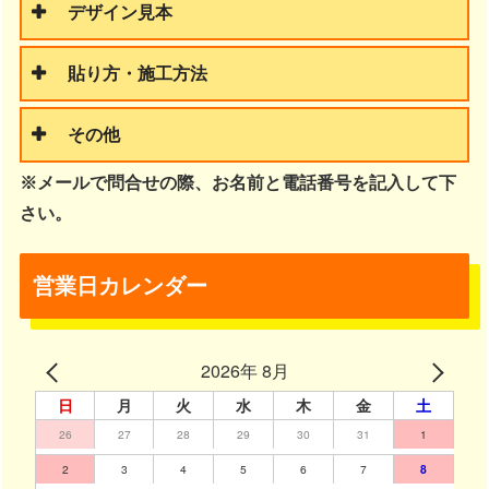
デザイン見本
貼り方・施工方法
その他
※メールで問合せの際、お名前と電話番号を記入して下
さい。
営業日カレンダー
2026年 8月
日
月
火
水
木
金
土
26
27
28
29
30
31
1
2
3
4
5
6
7
8