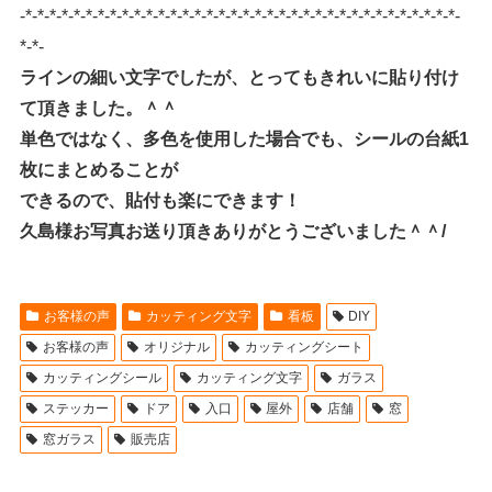
-*-*-*-*-*-*-*-*-*-*-*-*-*-*-*-*-*-*-*-*-*-*-*-*-*-*-*-*-*-*-*-*-*-*-*-*-
*-*-
ラインの細い文字でしたが、とってもきれいに貼り付け
て頂きました。＾＾
単色ではなく、多色を使用した場合でも、シールの台紙1
枚にまとめることが
できるので、貼付も楽にできます！
久島様お写真お送り頂きありがとうございました＾＾/
お客様の声
カッティング文字
看板
DIY
お客様の声
オリジナル
カッティングシート
カッティングシール
カッティング文字
ガラス
ステッカー
ドア
入口
屋外
店舗
窓
窓ガラス
販売店