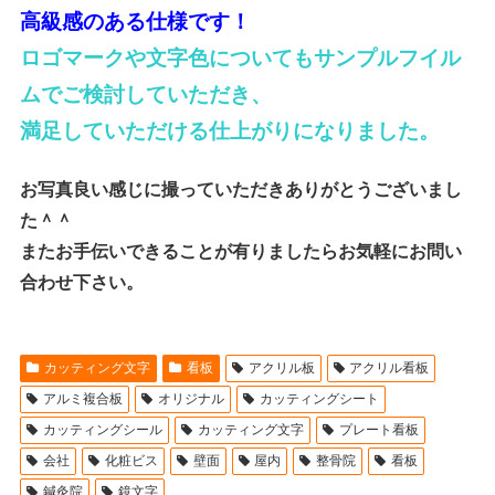
高級感のある仕様です！
ロゴマークや文字色についてもサンプルフイル
ムでご検討していただき、
満足していただける仕上がりになりました。
お写真良い感じに撮っていただきありがとうございまし
た＾＾
またお手伝いできることが有りましたらお気軽にお問い
合わせ下さい。
カッティング文字
看板
アクリル板
アクリル看板
アルミ複合板
オリジナル
カッティングシート
カッティングシール
カッティング文字
プレート看板
会社
化粧ビス
壁面
屋内
整骨院
看板
鍼灸院
鏡文字