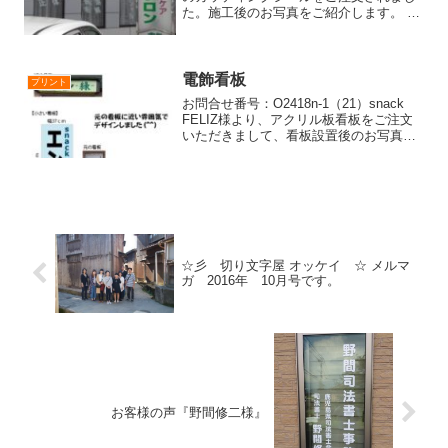
た。施工後のお写真をご紹介します。
【お客様の声】富士健康美容サロン で
す。先日は切り文字シールの作成ありが
とうございました。早速頑張って張って
みました。二、三時...
電飾看板
プリント
お問合せ番号：O2418n-1（21）snack
FELIZ様より、アクリル板看板をご注文
いただきまして、看板設置後のお写真を
頂きましたのでご紹介します！見積もり
中の製作イメージ頂いたお写真電飾看板
のアクリル板を新しいものに交換するた
めのご...
☆彡 切り文字屋 オッケイ ☆ メルマ
ガ 2016年 10月号です。
お客様の声『野間修二様』