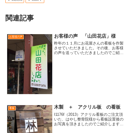
関連記事
お客様の声 「山田花店」様
お客様の声
昨年の１１月にお花屋さんの看板を作製
させていただきました。その後、お客様
の声を送っていただきましたのでご紹介
いたします。製作した看板は、↓ こちら
です。（*^o^*）アルミ複合板にプリント
シール貼付けです。＊*****＊*****＊****...
木製 ＋ アクリル板 の看板
看板
I1176f（2013）アクリル看板のご注文頂
いた、はやし整骨院様から看板設置後の
お写真を頂きましたのでご紹介します！
木製のＡ型看板は、お客様が用意され