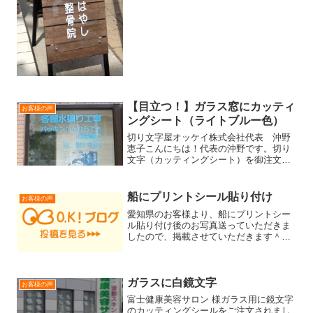
て、そこに当社で作成したアクリル看板
を取り付けされました！木製看板＋アク
リル板の組み合わ...
【目立つ！】ガラス窓にカッティ
お客様の声
ングシート（ライトブルー色）
切り文字屋オッケイ株式会社代表 沖野
恵子こんにちは！代表の沖野です。切り
文字（カッティングシート）を御注文い
ただいたお客様より、ガラスに貼り付け
施工後の写真を送っていただきまし
た。 【お客様より】『近所の看板屋さん
船にプリントシール貼り付け
お客様の声
に見積もりをお願いしたら３...
愛知県のお客様より、船にプリントシー
ル貼り付け後のお写真送っていただきま
したので、掲載させていただきます＾＾
画像からデータを作るトレース作業をま
ず行いました。立体的な部分も上手く表
現出来たかな～と思います＾＾ちなみ
に、こういったデータ制作や...
ガラスに白鏡文字
お客様の声
富士健康美容サロン 様ガラス用に鏡文字
のカッティングシールをご注文されまし