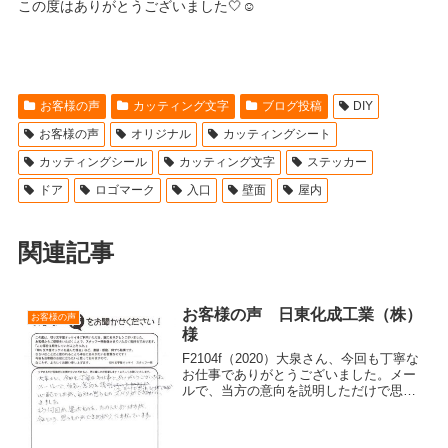
この度はありがとうございました🤍☺
お客様の声
カッティング文字
ブログ投稿
DIY
お客様の声
オリジナル
カッティングシート
カッティングシール
カッティング文字
ステッカー
ドア
ロゴマーク
入口
壁面
屋内
関連記事
お客様の声 日東化成工業（株）
お客様の声
様
F2104f（2020）大泉さん、今回も丁寧な
お仕事でありがとうございました。メー
ルで、当方の意向を説明しただけで思っ
たものができるか心配でしたが、当方の
思うものズバリができあがってきまし
た。もう何回か違ったものを頼んでおり