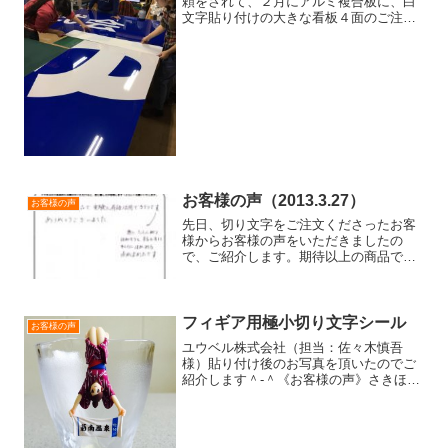
頼をされて、２月にアルミ複合板に、白
文字貼り付けの大きな看板４面のご注文
をいただきました。貼り付け作業の様子
は、こんな感じでした。「ゆ」の文字を
分割して貼っていきました。 なかな
か、迫力のある看板になり...
お客様の声（2013.3.27）
お客様の声
先日、切り文字をご注文くださったお客
様からお客様の声をいただきましたの
で、ご紹介します。期待以上の商品で、
実験に有効活用できそうです。ありがと
うございました。特にフィルムをはがそ
うとするときにキレイにはがれる点が良
かったです。何に貼るかまで...
フィギア用極小切り文字シール
お客様の声
ユウベル株式会社（担当：佐々木慎吾
様）貼り付け後のお写真を頂いたのでご
紹介します＾-＾《お客様の声》さきほど
商品受け取りました。ありがとうござい
ます。早速フチ子さんに張ってみました
ので、画像を添付します。たった1枚で儲
からない仕事なのに、...