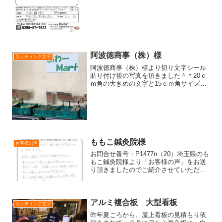
ますが、今のとこ...
阿波徳商事（株）様
カッティング文字
阿波徳商事（株）様より切り文字シール
貼り付け後の写真を頂きました＾＾20ｃ
ｍ角の大きめの文字と15ｃｍ角サイズの
切り文字の御注文でした！20ｃｍ角切り
文字はお客様が台紙を分割してキレイに
貼付けされました＾＾書体が角ポップ体
なので、柔らかいイ...
ももこ鍼灸院様
お客様の声
お問合せ番号：P1477n（20）埼玉県のも
もこ鍼灸院様より「お客様の声」をお送
り頂きましたのでご紹介させていただき
ます！～お客様より～窓用のはりつけシ
ールと、扉の所のマグネットシートを注
文しました。お安い値段でできてとても
助かりました。ま...
アルミ複合板 大型看板
カッティング文字
昨年夏ごろから、屋上看板の見積もり依