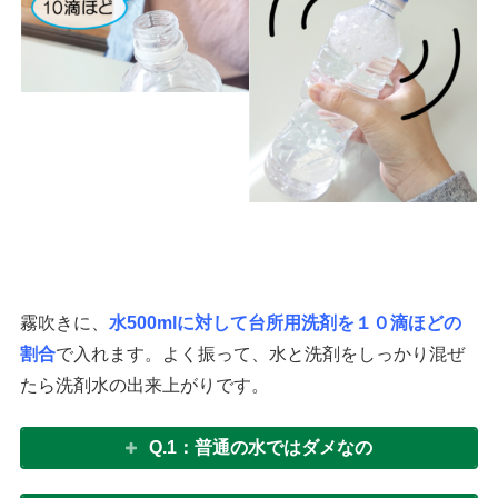
霧吹きに、
水500mlに対して台所用洗剤を１０滴ほどの
割合
で入れます。よく振って、水と洗剤をしっかり混ぜ
たら洗剤水の出来上がりです。
Q.1：普通の水ではダメなの