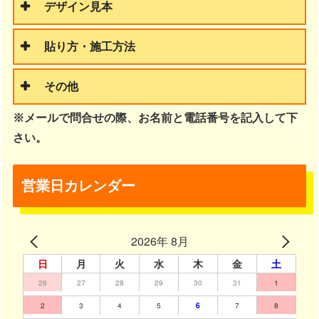
デザイン見本
貼り方・施工方法
その他
※メールで問合せの際、お名前と電話番号を記入して下
さい。
営業日カレンダー
2026年 8月
日
月
火
水
木
金
土
26
27
28
29
30
31
1
2
3
4
5
6
7
8