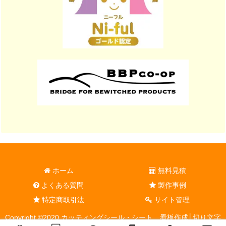
ホーム
無料見積
よくある質問
製作事例
特定商取引法
サイト管理
Copyright ©2020 カッティングシール・シート、看板作成│切り文字