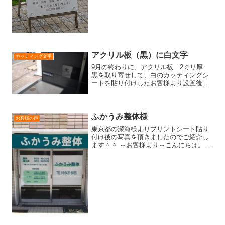
アクリル板（黒）に白文字
カッティング文字
9月の終わりに、アクリル板 2ミリ厚
黒を取り寄せして、白のカッティングシ
ートを貼り付けしたお客様より設置後の
お写真を送っていただきました。 アクリ
ル板の表面に光沢があり、時間帯によっ
て地面のものが映っているようです。こ
のビルの表示看板で、...
ふかうみ整体様
お客様の声
東京都の深海様よりプリントシート貼り
付け後の写真を頂きましたのでご紹介し
ます＾＾ ～お客様より～こんにちは。
昨日、無事にオープンすることが出来ま
した。 シートのデザインも皆様から明る
く親しみやすい色合いと高評価をいただ
いております。 また...