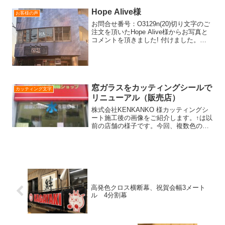
Hope Alive様
お客様の声
お問合せ番号：O3129n(20)切り文字のご
注文を頂いたHope Alive様からお写真と
コメントを頂きました! 付けました。あ
りがとうございました😊 *-*-*-*-*-*-*-*-*-
*-*-*-*-*-*-*-*-*-*-*-*-...
窓ガラスをカッティングシールで
カッティング文字
リニューアル（販売店）
株式会社KENKANKO 様カッティングシ
ート施工後の画像をご紹介します。↑は以
前の店舗の様子です。今回、複数色のカ
ッティングシートを使い↓この様に製作さ
せていただきました！【担当：沖野】文
字サイズもバッチリ！で、見た目がスッ
キリとまとまっ...
高発色クロス横断幕、祝賀会幅3メート
ル 4分割幕