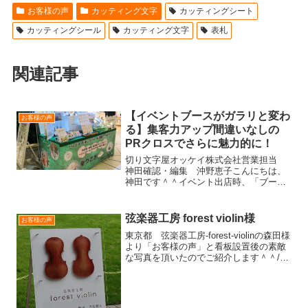
お客様の声
カッティング文字
カッティングシート
カッティングシール
カッティング文字
表札
関連記事
【イベントブースがガラリと変わ
お客様の声
る】集客力アップ間違いなしの
PRクロスでさらに魅力的に！
切り文字屋オッケイ株式会社営業担当
神田確認・編集 沖野恵子こんにちは、
神田です＾＾イベント出店時、「ブース
が目立たないな･･･。」とお悩みの方必
見！！イベントブースを魅力的に変身で
きる必須アイテム「PRクロス」をご存知
弦楽器工房 forest violin様
お客様の声
ですか？？お客様の目...
東京都 弦楽器工房-forest-violinの森田様
より「お客様の声」と看板設置後の素敵
な写真を頂いたのでご紹介します＾＾/
こんにちはこの度は当工房のアクリル
看板と窓シートを製作して頂きまして誠
にありがとうございました。街で当たり
前に...