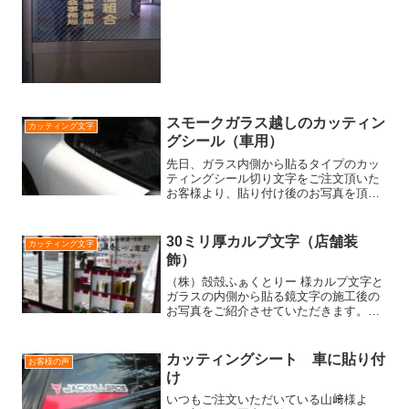
スモークガラス越しのカッティン
カッティング文字
グシール（車用）
先日、ガラス内側から貼るタイプのカッ
ティングシール切り文字をご注文頂いた
お客様より、貼り付け後のお写真を頂き
ました。スモークガラス越しなのです
が、国旗と、白い文字がはっきりと読め
ますね。程よい大きさで、さりげない感
30ミリ厚カルプ文字（店舗装
カッティング文字
じが良いです。お写真、誠に...
飾）
（株）殻殻ふぁくとりー 様カルプ文字と
ガラスの内側から貼る鏡文字の施工後の
お写真をご紹介させていただきます。画
像左上の30ミリ厚 白カルプ文字をアク
リル板 3ミリ （透明） に貼り付けで
製作させていただきました。とってもお
カッティングシート 車に貼り付
お客様の声
しゃれな事務所の壁...
け
いつもご注文いただいている山﨑様よ