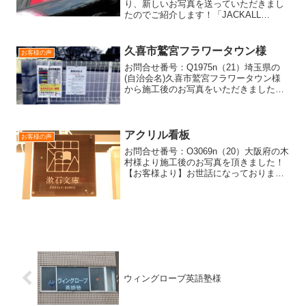
り、新しいお写真を送っていただきまし
たのでご紹介します！「JACKALL
BROS.」の切り文字を製作させていただ
きました。ライトグレーのフチに、赤と
黒文字を重ね貼りしています。赤の三角
久喜市鷲宮フラワータウン様
お客様の声
形は、お客様の方でご...
お問合せ番号：Q1975n（21）埼玉県の
(自治会名)久喜市鷲宮フラワータウン様
から施工後のお写真をいただきましたの
でご紹介させていただきます＊*【お客様
の声】注文した以上の良い看板を作成い
ただきありがとうございました。作成頂
いた皆様のお名...
アクリル看板
お客様の声
お問合せ番号：O3069n（20）大阪府の木
村様より施工後のお写真を頂きました！
【お客様より】お世話になっておりま
す。12月にアクリル板の看板をお願いし
ました、木村と申します。度々、ご丁寧
に対応して頂きまして誠にありがとうご
ざいます。切り文...
ウィングローブ英語塾様