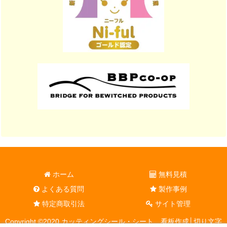
ホーム
無料見積
よくある質問
製作事例
特定商取引法
サイト管理
Copyright ©2020 カッティングシール・シート、看板作成│切り文字