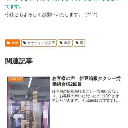
てます。
今後ともよろしくお願いいたします。（*^^*）
看板
カッティング文字
屋外
船
関連記事
お客様の声 伊豆箱根タクシー労
お客様の声
働組合様2回目
静岡県の伊豆箱根タクシー労働組合様よ
り、お客様の声いただいたので紹介させ
ていただきます。今回2回目の注文でした
が、 いずれも迅速な対応をいただきあり
がとうございます。 今迄、自分でデータ
ーを作り、カッターを使い制作していま
したが なかなか希...