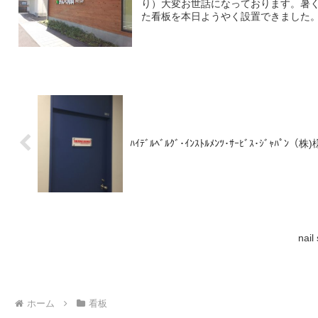
り）大変お世話になっております。暑
た看板を本日ようやく設置できました。外
ﾊｲﾃﾞﾙﾍﾞﾙｸﾞ･ｲﾝｽﾄﾙﾒﾝﾂ･ｻｰﾋﾞｽ･ｼﾞｬﾊﾟﾝ（株)
na
ホーム
看板