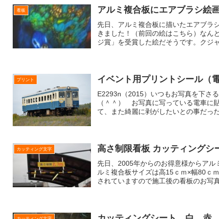
アルミ複合板にエアブラシ絵
看板
先日、アルミ複合板に描いたエアブラ
きました！（前回の絵はこちら）なん
ジ賞」を受賞した絵だそうです。クジャク
イベント用プリントシール（
プリント
E2293n（2015）いつもお写真を
（＾＾） お写真に写っている電車に
て、また綺麗に剥がしたいとの事だったの
高さ制限看板 カッティングシ
カッティング文字
先日、2005年からのお得意様からア
ルミ複合板サイズは高15ｃｍ×幅80ｃ
されていますので施工後の看板のお写真を
カッティングシート 白、赤
カッティング文字