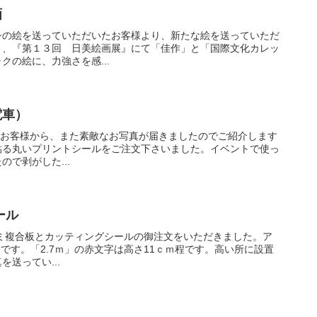
画
シの絵を送っていただいたお客様より、新たな絵を送っていただ
と、『第１３回 日美絵画展』にて「佳作」と「国際文化カレッ
の絵に、力強さを感...
電車）
下さるお客様から、また素敵なお写真が届きましたのでご紹介します
貼る丸いプリントシールをご注文下さいました。イベントで使っ
で剥がした...
ール
ルミ複合板とカッティングシールの御注文をいただきました。ア
ｍです。「2.7ｍ」の赤文字は高さ11ｃｍ程です。高い所に設置
送ってい...