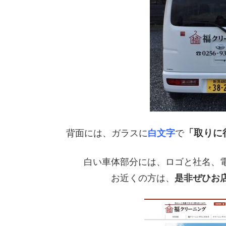
「取りに
背面には、ガラスに
白文字
で
白い車体部分には、ロゴと社名、
お近くの方は、
是非ぜひお