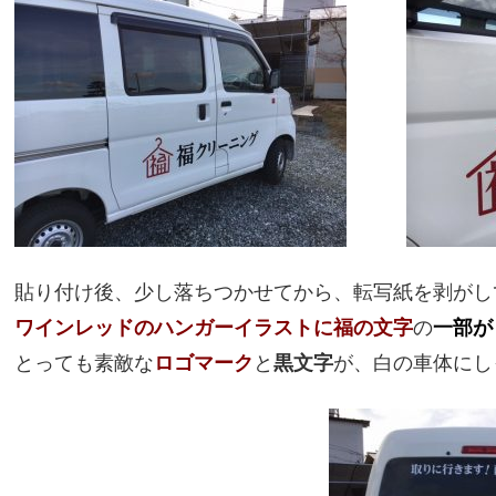
貼り付け後、少し落ちつかせてから、転写紙を剥がし
ワインレッドのハンガーイラストに福の文字
の
一部が
とっても素敵な
ロゴマーク
と
黒文字
が、白の車体にし