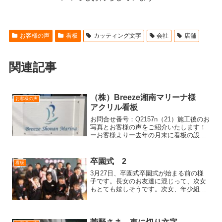
お客様の声
看板
カッティング文字
会社
店舗
関連記事
（株）Breeze湘南マリーナ様
お客様の声
アクリル看板
お問合せ番号：Q2157n（21）施工後のお
写真とお客様の声をご紹介いたします！
ーお客様よりー去年の月末に看板の設置
ができましたので、写真を添付させてい
ただきます文字、ロゴの色見、文字の大
きさ等希望通りでしたまたお願いするこ
卒園式 2
看板
とがありましたら...
3月27日、卒園式卒園式が始まる前の様
子です。長女のお友達に混じって、次女
もとても嬉しそうです。次女、年少組の
担任の先生、長女は、年中組の時の担任
になっていただいたので記念写真を撮っ
ていただきました。卒園式が始まり、長
女がｽﾃｰｼﾞに立って...