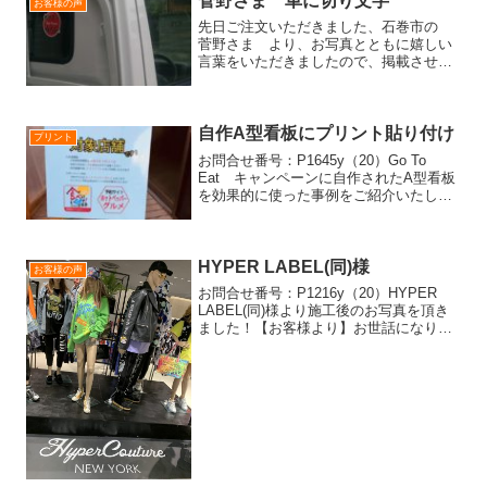
菅野さま 車に切り文字
お客様の声
先日ご注文いただきました、石巻市の
菅野さま より、お写真とともに嬉しい
言葉をいただきましたので、掲載させて
いただきます♪たった今、商品届きました
♪イメージ通りの出来栄えで大変満足です
(^_^)/少しばかりの注文なのに迅速に対応
いただきホン...
自作A型看板にプリント貼り付け
プリント
お問合せ番号：P1645y（20）Go To
Eat キャンペーンに自作されたA型看板
を効果的に使った事例をご紹介いたしま
す！ ホームセンターで材料を購入され
て組み立てたＡ型看板にこちらでアルミ
複合板を以前に施工させてもらい、今回
はその板面...
HYPER LABEL(同)様
お客様の声
お問合せ番号：P1216y（20）HYPER
LABEL(同)様より施工後のお写真を頂き
ました！【お客様より】お世話になりま
す。遅くなりましたが、無事オープンで
きました。写真を送らせていただきま
す。色々ありがとうございました。* ┈
┈ ┈...