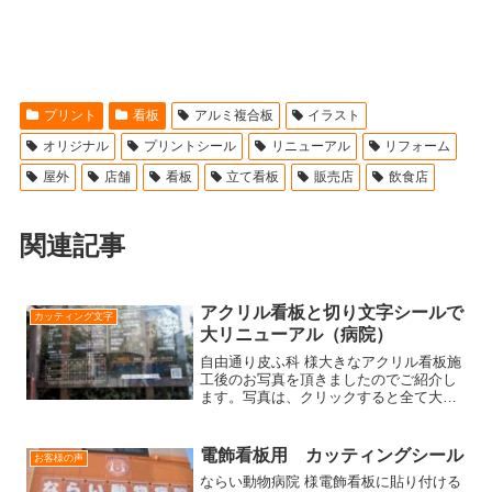
プリント
看板
アルミ複合板
イラスト
オリジナル
プリントシール
リニューアル
リフォーム
屋外
店舗
看板
立て看板
販売店
飲食店
関連記事
アクリル看板と切り文字シールで
カッティング文字
大リニューアル（病院）
自由通り皮ふ科 様大きなアクリル看板施
工後のお写真を頂きましたのでご紹介し
ます。写真は、クリックすると全て大き
な画像でご覧頂けます。看板の大きさは
高さ122ｃｍ×183ｃｍあります。5ﾐﾘ厚で
板も厚く、圧巻ですね！看板の後ろのバ
電飾看板用 カッティングシール
お客様の声
ラに光が行く...
ならい動物病院 様電飾看板に貼り付ける