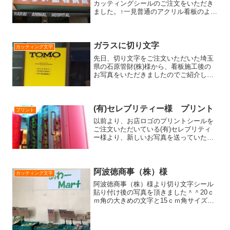
カッティングシールのご注文をいただき
ました。↑一見普通のアクリル看板のよう
ですが...なんと照明でこんなにキレイに!!
施工はお客様がされました。切り文字の
みのご注文でしたがここまで劇的に変わ
りました。【...
ガラスに切り文字
カッティング文字
先日、切り文字をご注文いただいた埼玉
県の石原管財(株)様から、看板施工後の
お写真をいただきましたのでご紹介しま
す。データを送っていただき、黒の切り
文字を製作させていただきました。（黄
色のベースはお客様が用意されまし
た。）黒と黄色は、遠くから...
(有)セレブリティー様 プリント
プリント
以前より、お店ロゴのプリントシールを
ご注文いただいている(有)セレブリティ
ー様より、新しいお写真を送っていただ
きました。いつも送っていただき、あり
がとうございます！嬉しいです。今回
は、日焼けマシンの外側に貼るためのシ
ートをご注文いただきまし...
阿波徳商事（株）様
カッティング文字
阿波徳商事（株）様より切り文字シール
貼り付け後の写真を頂きました＾＾20ｃ
ｍ角の大きめの文字と15ｃｍ角サイズの
切り文字の御注文でした！20ｃｍ角切り
文字はお客様が台紙を分割してキレイに
貼付けされました＾＾書体が角ポップ体