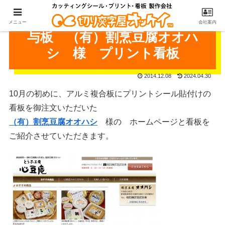
メニュー
会社案内
与板 （有）割烹豆腐オオハ
シ 様 プリント看板
2014.12.08
2024.04.30
10月の初めに、アルミ複合板にプリントシール貼付けの
看板を御注文いただいた
（有）割烹豆腐オオハシ
様の ホームページと看板を
ご紹介させていただきます。