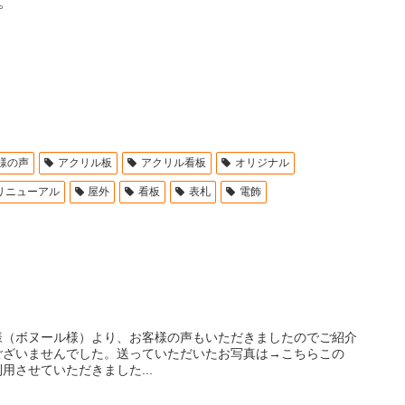
。
様の声
アクリル板
アクリル看板
オリジナル
リニューアル
屋外
看板
表札
電飾
様（ボヌール様）より、お客様の声もいただきましたのでご紹介
ございませんでした。送っていただいたお写真は→こちらこの
させていただきました...