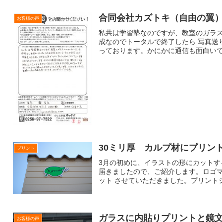
合同会社カズトキ（自由の翼
お客様の声
私共は学習塾なのですが、教室のガラス
成なのでトータルで終了したら 写真送り
っております。かにかに通信も面白いです
30ミリ厚 カルプ材にプリン
プリント
3月の初めに、イラストの形にカット
届きましたので、ご紹介します。ロゴ
ット させていただきました。プリントシ
ガラスに内貼りプリントと鏡
お客様の声