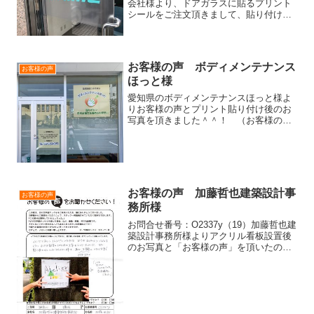
会社様より、ドアガラスに貼るプリント
シールをご注文頂きまして、貼り付け後
のお写真を頂きましたのでご紹介しま
す。すりガラス風のシートに、ロゴマー
クをカラーで印刷して仕上げました。白
インクを引いてい...
お客様の声 ボディメンテナンス
お客様の声
ほっと様
愛知県のボディメンテナンスほっと様よ
りお客様の声とプリント貼り付け後のお
写真を頂きました＾＾！ （お客様の
声）初めて切り文字屋オッケイさんに注
文させて頂きました。文字の色やベース
の色、文字の大きさを数字で伝えたけ
ど、自分自身いまいちイメージ...
お客様の声 加藤哲也建築設計事
お客様の声
務所様
お問合せ番号：O2337y（19）加藤哲也建
築設計事務所様よりアクリル看板設置後
のお写真と「お客様の声」を頂いたので
ご紹介します！（お客様の声）イメージ
どおりに仕上げていただき、どうもあり
がとうございました。小さな数字の切り
抜き文字もとても...