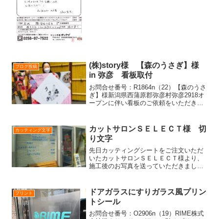
た。本日さっそく貼ってみましたらサイ
ズはピッタリ、オッケイ...
(株)story様 【森のうさぎ】様
ブログ投稿
in 弥彦 看板取付
お問合せ番号：R1864n（22）【森のうさ
ぎ】様新潟県西蒲原郡弥彦村弥彦2918オ
ープンに伴い看板のご依頼をいただき、
設置に行ってきました。 小雨の降る
中、帽子をかぶしてもらい、傘をさして
いただきました。壁面に看板を紐でくく
カットサロンＳＥＬＥＣＴ様 切
カッティング文字
り付ける為、位...
り文字
先日カッティングシートをご注文いただ
いたカットサロンＳＥＬＥＣＴ様より、
施工後のお写真を送っていただきました
のでご紹介いたします。大きい窓ガラス
の値段表と、ドアガラスの営業時間の文
字です。どちらも、イベント用フィルム
ドアガラスにすりガラス風プリン
プリント
で製作させていただきまし...
トシール
お問合せ番号：O2906n（19）RIME株式