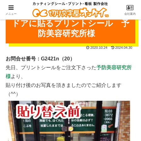
メニュー
会社案内
ドアに貼るプリントシール 予
防美容研究所様
2020.10.24
2024.04.30
お問合せ番号：G2421n（20）
先日、プリントシールをご注文下さった
予防美容研究所
様
より、
貼り付け後のお写真を頂きましたのでご紹介します
（^^）