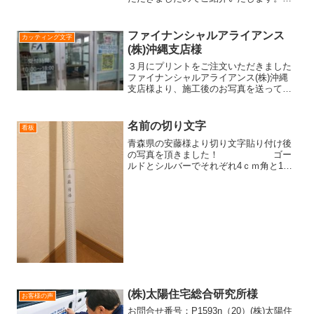
物の壁に文字を塗装するためのマスキン
グシートを作ってほしいとはじめにご相
談いただきました。最終的なカッティン
ファイナンシャルアライアンス
カッティング文字
グシートはこのような形...
(株)沖縄支店様
３月にプリントをご注文いただきました
ファイナンシャルアライアンス(株)沖縄
支店様より、施工後のお写真を送ってい
ただきました。新しいオフィスに引っ越
しされるとのことで、そこのガラスに貼
り付ける各種切り文字・印刷シートをご
名前の切り文字
看板
注文いただきました。2...
青森県の安藤様より切り文字貼り付け後
の写真を頂きました！ ゴー
ルドとシルバーでそれぞれ4ｃｍ角と1ｃ
ｍ角の切り文字になります！釣り竿やケ
ース・クーラーボックスにきれいに貼り
付けて頂けました＾＾普段使われている
ものに自分の名前が入る...
(株)太陽住宅総合研究所様
お客様の声
お問合せ番号：P1593n（20）(株)太陽住