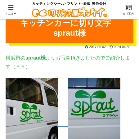
メニュー
会社案内
キッチンカーに切り文字
spraut様
2017.06.02
2024.04.30
横浜市の
spraut様
よりお写真頂きましたのでご紹介しま
す（＾＾）