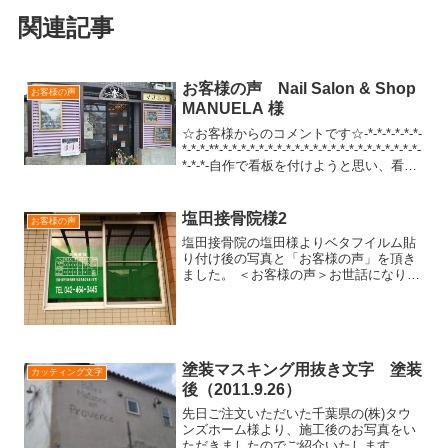
関連記事
お客様の声 Nail Salon & Shop
お客様の声
MANUELA 様
☆お客様からのコメントです☆-*-*-*-*-*-*-
*-*-*-**-*-*-*-*-*-*-*-*-*-*-*-*-*-*-*-*-*-*-*-*-*-*-
*-*-*-自作で看板を付けようと思い、看板
素材のアルミ複合板を探していて『切
り...
塩田接骨院様2
お客様の声
塩田接骨院の塩田様よりベタフイルム貼
り付け後の写真と「お客様の声」を頂き
ました。 ＜お客様の声＞お世話になりま
した。昨年切り文字を注文して、外窓に
貼って診察時間が、わかりやすくなりよ
かったのですが、外構の照明を新しくし
た所、文字が反射して見...
塗装マスキング用抜き文字 塗装
カッティング文字
後（2011.9.26）
先日ご注文いただいた千葉県の(株)タウ
ンズホーム様より、施工後のお写真をい
ただきましたのでご紹介いたします。建