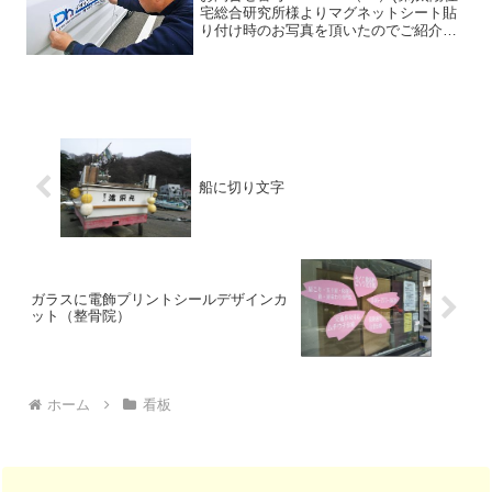
宅総合研究所様よりマグネットシート貼
り付け時のお写真を頂いたのでご紹介し
ます＾＾/ （お客様より）早速 洗車し
た後、社用車に貼りました。予想以上に
いい具合に仕上がっており、弊社代表と
もども大変...
船に切り文字
ガラスに電飾プリントシールデザインカ
ット（整骨院）
ホーム
看板