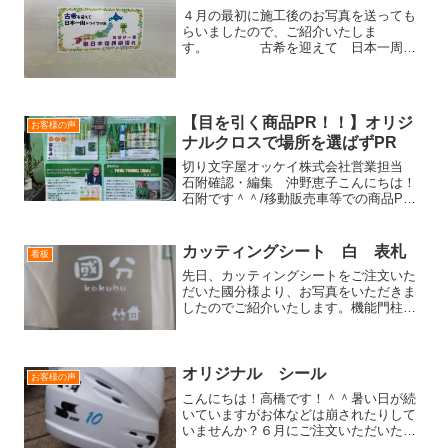
４月の最初に施工後のお写真を送っても
らいましたので、ご紹介いたしま
す。 古希を迎えて 日本一周ド
ライブの旅 喜寿を目指して
日本再発見古希を迎えて日本一周ドライ
ブの旅 笑
顔が一番 ...
【目を引く商品PR！！】オリジ
お客様の声
ナルクロスで場所を選ばずPR
切り文字屋オッケイ株式会社営業担当
石附確認・編集 沖野恵子こんにちは！
石附です＾＾/移動販売車等での商品PR
は中々難しいですよね⁈車自体が看板には
なりますが、様々な商品の紹介等は限ら
れたスペースで行う必要があります。そ
カッティングシート 白 表札
看板
んな時は弊社のPRク...
先日、カッティングシートをご注文いた
だいた國分様より、お写真をいただきま
したのでご紹介いたします。機能門柱に
付属していたステンレス板に貼り付けた
そうです。クラフト体の名字と、ワンポ
イントのイラストがとても可愛い表札で
す！名字だけでなく、イラ...
オリジナル シール
お客様の声
こんにちは！高橋です！＾＾暑い日が続
いていますがお体などは崩されたりして
いませんか？６月にご注文いただいた、
埼玉ソフトボールチーム SD CLUB