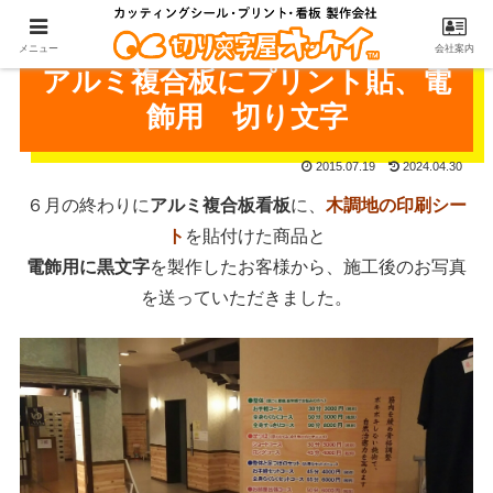
メニュー
会社案内
アルミ複合板にプリント貼、電
飾用 切り文字
2015.07.19
2024.04.30
６月の終わりに
アルミ複合板看板
に、
木調地の印刷シー
ト
を貼付けた商品と
電飾用に黒文字
を製作したお客様から、施工後のお写真
を送っていただきました。