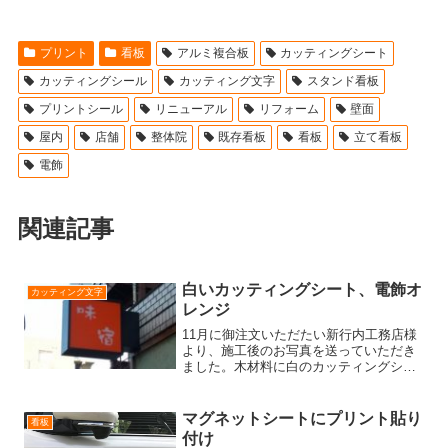
プリント
看板
アルミ複合板
カッティングシート
カッティングシール
カッティング文字
スタンド看板
プリントシール
リニューアル
リフォーム
壁面
屋内
店舗
整体院
既存看板
看板
立て看板
電飾
関連記事
白いカッティングシート、電飾オ
カッティング文字
レンジ
11月に御注文いただたい新行内工務店様
より、施工後のお写真を送っていただき
ました。木材料に白のカッティングシー
トがとても良く映えていて、柔らかなイ
メージです。文字は、こちらにあるクラ
フト体を使っていただき、追加文字も製
マグネットシートにプリント貼り
看板
作しやすかったです。こ...
付け