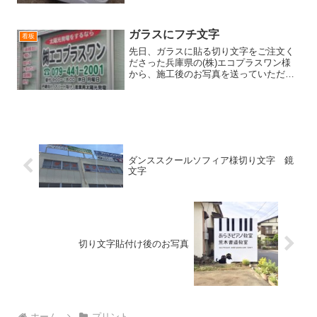
の二宮さまからお写真が届きましたので
掲載させていただきますっ！まず、ご注
文いただきましたのが...
ガラスにフチ文字
看板
先日、ガラスに貼る切り文字をご注文く
ださった兵庫県の(株)エコプラスワン様
から、施工後のお写真を送っていただき
ましたのでご紹介します。事務所がある
のが３Ｆなので、目立つ文字にしたいと
はじめに問い合わせいただきまして、お
見積もりとイメージを作...
ダンススクールソフィア様切り文字 鏡
文字
切り文字貼付け後のお写真
ホーム
プリント