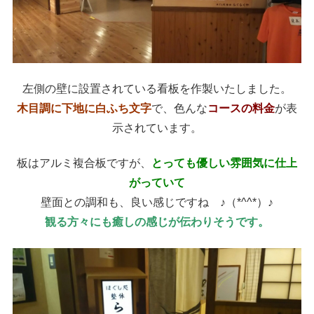
左側の壁に設置されている看板を作製いたしました。
木目調に下地に白ふち文字
で、色んな
コースの料金
が表
示されています。
板はアルミ複合板ですが、
とっても優しい雰囲気に仕上
がっていて
壁面との調和も、良い感じですね ♪（*^^*）♪
観る方々にも癒しの感じが伝わりそうです。