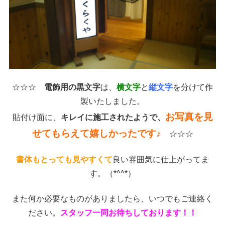
☆☆☆
電飾用の黒文字
は、
横文字
と
縦文字
を分けて作
製いたしました。
お写真を見
貼付け面に、
キレイに施工されたようで、
せてもらえて嬉しかったです♪
☆☆☆
書体もとっても見やすくて
良い雰囲気に仕上がってま
す。（*^^*）
また何か必要なものがありましたら、いつでもご連絡く
ださい。
スタッフ一同お待ちしております！！