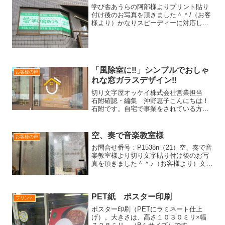
学び舎あうらの阿部様よりプリント貼り
付け後のお写真を頂きました＾＾/（お客
様より）かなりスピーディーに対応して
頂いたおかげで、塾の開校に無事間に合
いました。教室はビルの２階ですが、シ
ールが目立っていてとても気に入ってい
ます。二人掛かりでシー...
「風除室に‼」シンプルでおしゃ
お客様の声
れな窓ガラスデザイン‼
切り文字屋オッケイ株式会社営業担当
石附確認・編集 沖野恵子こんにちは！
石附です。自宅で事業をされている方に
とって、「ここが店舗です！」というア
ピールは欠かせません。しかし、大きな
看板を設置するとなると、予算や設置場
空、奏で音楽教室様
お客様の声
所が課題になることも多い...
お問合せ番号：P1538n（21）空、奏で音
楽教室様より切り文字貼り付け後のお写
真を頂きました＾＾♪（お客様より）文字
貼れました！イメージ通りで、ありがと
うございました！-*-*-*-*-*-*-*-*-*-*-*-*-*-*-
*-*-*-...
PET紙 ポスター印刷
プリント
ポスター印刷（PETにラミネート仕上
げ）。大きさは、高さ１０３０ミリ×幅