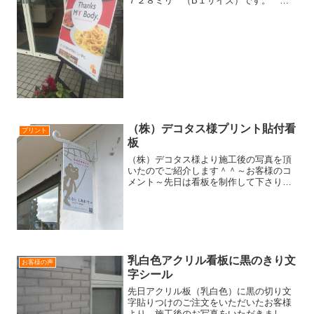
７２８ミリ （B１サイズ）です。 ポ
ピー薬局様から、３店舗分のポスター印
刷のご依頼をいただきました。 ↑上大岡
店の様子です。イーゼルとフレームは、
お客様がご用意され、こ...
（株）デコタス様プリント貼付看
プリント
板
（株）デコタス様より施工後の写真を頂
いたのでご紹介します＾＾～お客様のコ
メント～先日は看板を制作して下さり、
ありがとうございました。今はこんな感
じでかえるくんが弊社の入口にぶら下が
っています。ありがとうございました。
またなにかあれば、今後と...
乳白色アクリル看板に黒のきり文
お客様の声
字シール
先日アクリル板（乳白色）に黒の切り文
字貼りつけのご注文をいただいたお客様
より、施工後のお写真をいただきまし