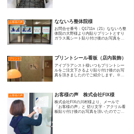
なないろ整体院様
お客様の声
お問合せ番号：Q1711n（21）なないろ整
体院の大野様より内貼りプリントとすり
ガラス風シート貼り付け後のお写真を頂
いたのでご紹介します＾＾/ （お客様よ
り）ご連絡が遅くなりましたが届きまし
たプリントシールの方が無事貼れました
ご報告いたしま...
プリントシール看板（店内装飾）
プリント
アイプラアシスト様いつもプリントシー
ルをご注文下さるより貼り付け後のお写
真を頂きましたのでご紹介します。※写
真をクリックすると大きな画像でご覧頂
けます。プリントシールを、板（額）に
貼っています。プリントシールの模様自
体に影が入っておりまして...
お客様の声 株式会社FIX様
お客様の声
株式会社FIXの川村様より、メールで
「お客様の声」と 切り文字・アクリル看
板貼り付け後のお写真を頂いたのでご紹
介します！ ＜お客様
の声＞看板一式が届きまして、設置が完
了しました！迅速に制作～配送していた
だきまして、ありがとう...