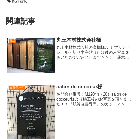
既存看板
関連記事
丸玉木材株式会社様
看板
丸玉木材株式会社の高橋様より プリント
シール・切り文字貼り付け後のお写真を
頂いたのでご紹介します＾＾！ 展示会
用等にいつも御注文頂きありがとうござ
います＾＾！ 大きな壁面プリントも綺麗
に貼り付けて頂きました。黒い壁面に白
文字がとっても映えま...
salon de cocoeur様
お客様の声
お問合せ番号：M1204n（20）salon de
cocoeur様より施工後のお写真を頂きまし
た！＊『肌質改善専門』のカッティング
シールのみ追加製作【お客様より】お世
話になりました。看板♡とてもいい感じ
になりました😊玄関ドアは文字が少し
大...