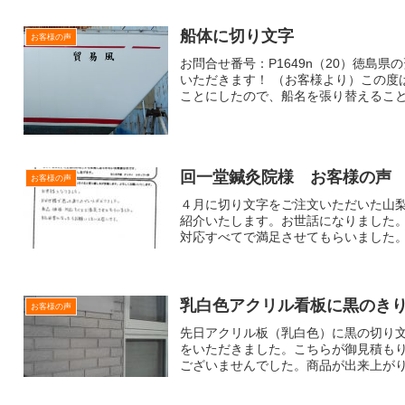
船体に切り文字
お客様の声
お問合せ番号：P1649n（20）徳島
いただきます！ （お客様より）この度
ことにしたので、船名を張り替えることと
回一堂鍼灸院様 お客様の声
お客様の声
４月に切り文字をご注文いただいた山
紹介いたします。お世話になりました
対応すべてで満足させてもらいました。ま
乳白色アクリル看板に黒のき
お客様の声
先日アクリル板（乳白色）に黒の切り
をいただきました。こちらが御見積も
ございませんでした。商品が出来上がり次