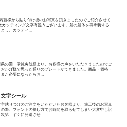
県の斉藤様から貼り付け後のお写真を頂きましたのでご紹介させて
はカッティング文字有難うございます。船の船体を再塗装する
し、カッティ...
梨県の回一堂鍼灸院様より、お客様の声をいただきましたのでご
。おかげ様で思った通りのプレートができました。商品・価格・
た必要になったらお...
り文字シール
文字貼りつけのご注文をいただいたお客様より、施工後のお写真
りの際、フォントの探し方でお時間を取らせてしまい大変申し訳
第、すぐに発送させ...