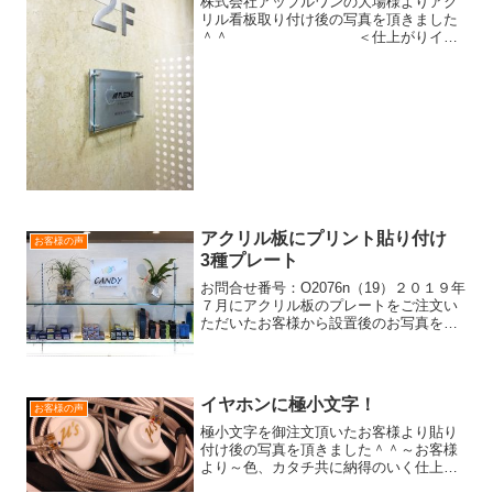
株式会社アップルワンの大場様よりアク
リル看板取り付け後の写真を頂きました
＾＾ ＜仕上がりイメ
ージ＞↓強力マグネット取り付けタイプ↓
～お客様より～設置場所がタイルのた
め、強力磁石用のスチールの土台を表札
より一回り小さく作成して...
アクリル板にプリント貼り付け
お客様の声
3種プレート
お問合せ番号：O2076n（19）２０１９年
７月にアクリル板のプレートをご注文い
ただいたお客様から設置後のお写真を送
っていただきましたので、ご紹介いたし
ます。アクリル板に透明シート印刷を貼
り付けたロゴが丁度良い照明に照らされ
て、綺麗に表現さ...
イヤホンに極小文字！
お客様の声
極小文字を御注文頂いたお客様より貼り
付け後の写真を頂きました＾＾～お客様
より～色、カタチ共に納得のいく仕上が
りで大満足です！特に、細かな曲線のあ