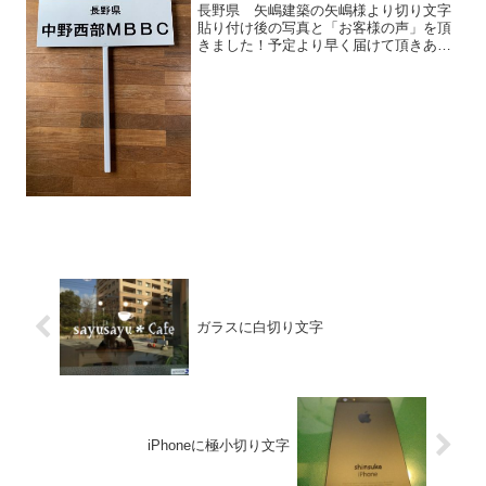
長野県 矢嶋建築の矢嶋様より切り文字
貼り付け後の写真と「お客様の声」を頂
きました！予定より早く届けて頂きあり
がとうございます。貼りかたの順序の用
紙、助かりました。-*-*-*-*-*-*-*-*-*-*-*-*-*-
*-*-*-*-*-*-...
ガラスに白切り文字
iPhoneに極小切り文字