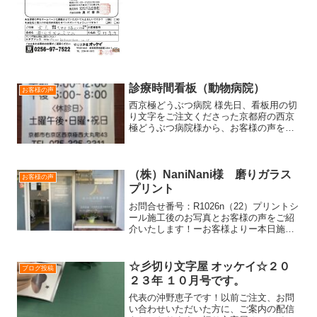
勉強になりました。次回...
診療時間看板（動物病院）
お客様の声
西京極どうぶつ病院 様先日、看板用の切
り文字をご注文くださった京都府の西京
極どうぶつ病院様から、お客様の声を送
っていただきましたのでご紹介します。
《お客様の声》初めて利用させていただ
きました。うまく貼れるか心配でした
が、説明書を参考にして何...
（株）NaniNani様 磨りガラス
お客様の声
プリント
お問合せ番号：R1026n（22）プリントシ
ール施工後のお写真とお客様の声をご紹
介いたします！ーお客様よりー本日施工
完了いたしました！+
——————————————————
——————————————————
☆彡切り文字屋 オッケイ☆２０
ブログ投稿
—-+磨りガラス白インクプリント...
２３年 １０月号です。
代表の沖野恵子です！以前ご注文、お問
い合わせいただいた方に、ご案内の配信