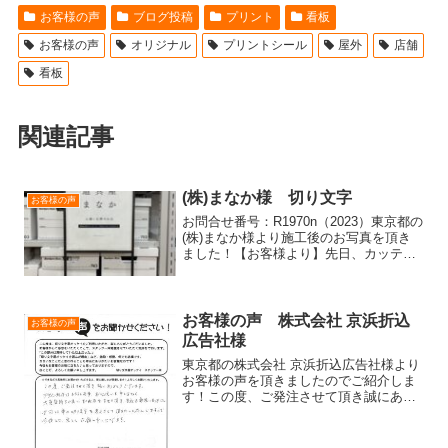
お客様の声
ブログ投稿
プリント
看板
お客様の声
オリジナル
プリントシール
屋外
店舗
看板
関連記事
(株)まなか様 切り文字
お客様の声
お問合せ番号：R1970n（2023）東京都の
(株)まなか様より施工後のお写真を頂き
ました！【お客様より】先日、カッティ
ングシート到着いたしました！迅速な作
成及びご対応ありがとうございました！
看板に貼った写真お送り致します。（写
真は本社です...
お客様の声 株式会社 京浜折込
お客様の声
広告社様
東京都の株式会社 京浜折込広告社様より
お客様の声を頂きましたのでご紹介しま
す！この度、ご発注させて頂き誠にあり
がとうございます。デザイン制作はもち
ろんの事、お心使いも申し分なく大変気
持ちの良いお取引をさせて頂き、当社も