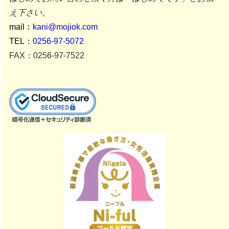
え下さい。
mail：
kani@mojiok.com
TEL：
0256-97-5072
FAX：0256-97-7522