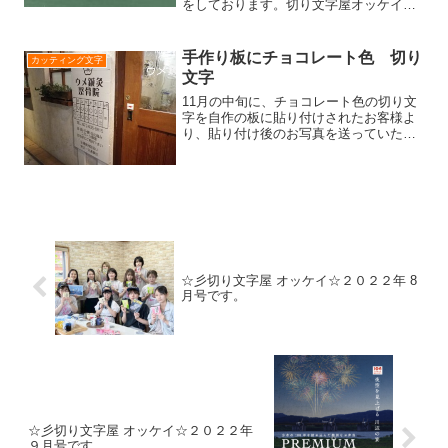
をしております。切り文字屋オッケイの
楽しい出来事や、情報をお伝えしますの
で、今後ともよろしくお願いしま
す。．．．━━━☆．．．
手作り板にチョコレート色 切り
カッティング文字
━━━☆．．．━━━☆．．．
文字
━━━☆（１）...
11月の中旬に、チョコレート色の切り文
字を自作の板に貼り付けされたお客様よ
り、貼り付け後のお写真を送っていただ
きました。とっても良い雰囲気に仕上が
っていますので、ご紹介いたします！！
貼り付けの土台になっている白い板は『
ウメ鍼灸整骨院 』 ...
☆彡切り文字屋 オッケイ☆２０２２年 8
月号です。
☆彡切り文字屋 オッケイ☆２０２２年
９月号です。